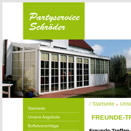
Partyservice
Schröder in
Menden
/ Startseite
Unse
Startseite
FREUNDE-T
Unsere Angebote
Buffetvorschläge
Freunde-Treffen