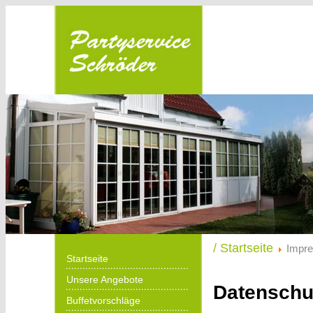
Partyservice
Schröder in
Menden
/ Startseite
Impr
Startseite
Unsere Angebote
Datenschu
Buffetvorschläge