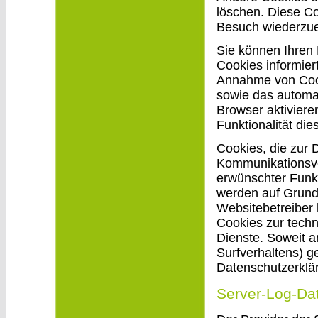
löschen. Diese C
Besuch wiederzu
Sie können Ihren 
Cookies informier
Annahme von Cook
sowie das automa
Browser aktiviere
Funktionalität di
Cookies, die zur 
Kommunikationsvo
erwünschter Funkt
werden auf Grundl
Websitebetreiber 
Cookies zur techni
Dienste. Soweit a
Surfverhaltens) g
Datenschutzerklä
Server-Log-Da