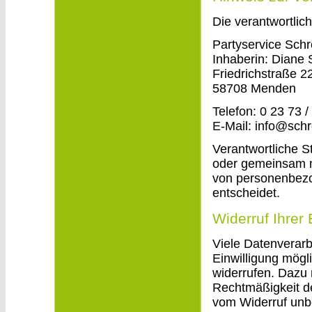
Die verantwortlich
Partyservice Sch
Inhaberin: Diane 
Friedrichstraße 2
58708 Menden
Telefon: 0 23 73 /
E-Mail: info@schr
Verantwortliche Ste
oder gemeinsam m
von personenbezo
entscheidet.
Widerruf Ihrer
Viele Datenverarb
Einwilligung mögli
widerrufen. Dazu r
Rechtmäßigkeit de
vom Widerruf unb