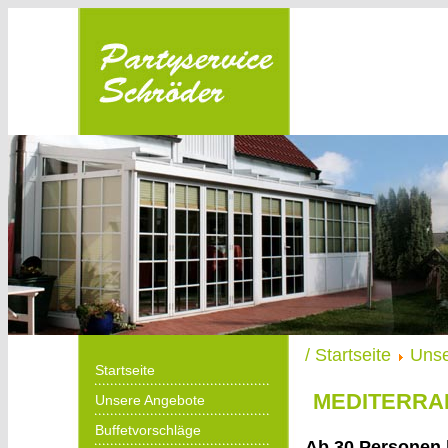
Partyservice
Schröder in
Menden
/ Startseite
Unse
Startseite
MEDITERRAN
Unsere Angebote
Buffetvorschläge
Ab 30 Personen b