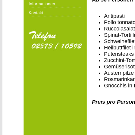
Informationen
Kontakt
Antipasti
Pollo tonnat
Ruccolasala
Spinat-Tortil
Schweinefilet
Heilbuttfilet
Putensteaks
Zucchini-Tom
Gemüserisot
Austernpilze 
Rosmarinkar
Gnocchis in
Preis pro Person