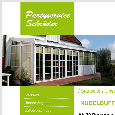
Partyservice
Schröder in
Menden
/ Startseite
Unse
Startseite
NUDELBUFF
Unsere Angebote
Buffetvorschläge
Ab 20 Personen b